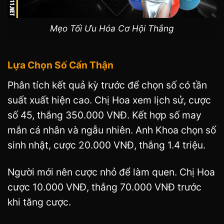
Mẹo Tối Ưu Hóa Cơ Hội Thắng
Lựa Chọn Số Cẩn Thận
Phân tích kết quả kỳ trước để chọn số có tần
suất xuất hiện cao. Chị Hoa xem lịch sử, cược
số 45, thắng 350.000 VNĐ. Kết hợp số may
mắn cá nhân và ngẫu nhiên. Anh Khoa chọn số
sinh nhật, cược 20.000 VNĐ, thắng 1.4 triệu.
Người mới nên cược nhỏ để làm quen. Chị Hoa
cược 10.000 VNĐ, thắng 70.000 VNĐ trước
khi tăng cược.