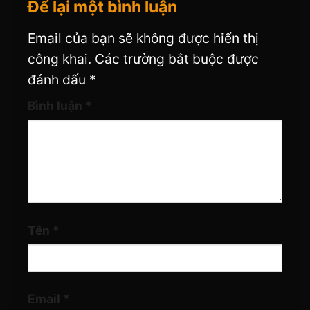
Để lại một bình luận
Email của bạn sẽ không được hiển thị
công khai.
Các trường bắt buộc được
đánh dấu
*
Bình luận
*
Tên
*
Email
*