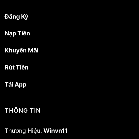
Đăng Ký
Nạp Tiền
Khuyến Mãi
Rút Tiền
Tải App
THÔNG TIN
Thương Hiệu:
Winvn11