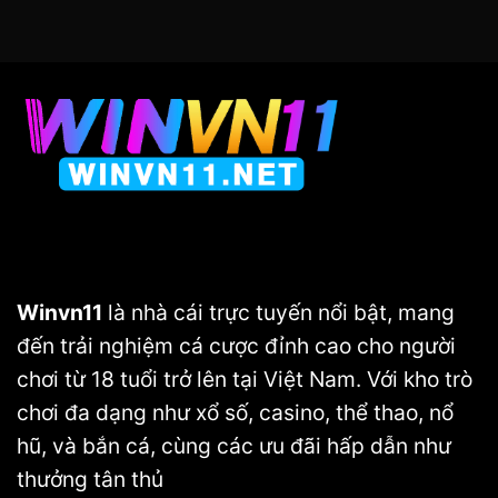
Winvn11
là nhà cái trực tuyến nổi bật, mang
đến trải nghiệm cá cược đỉnh cao cho người
chơi từ 18 tuổi trở lên tại Việt Nam. Với kho trò
chơi đa dạng như xổ số, casino, thể thao, nổ
hũ, và bắn cá, cùng các ưu đãi hấp dẫn như
thưởng tân thủ