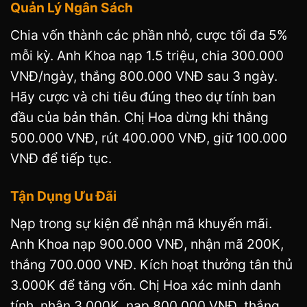
Quản Lý Ngân Sách
Chia vốn thành các phần nhỏ, cược tối đa 5%
mỗi kỳ. Anh Khoa nạp 1.5 triệu, chia 300.000
VNĐ/ngày, thắng 800.000 VNĐ sau 3 ngày.
Hãy cược và chi tiêu đúng theo dự tính ban
đầu của bản thân. Chị Hoa dừng khi thắng
500.000 VNĐ, rút 400.000 VNĐ, giữ 100.000
VNĐ để tiếp tục.
Tận Dụng Ưu Đãi
Nạp trong sự kiện để nhận mã khuyến mãi.
Anh Khoa nạp 900.000 VNĐ, nhận mã 200K,
thắng 700.000 VNĐ. Kích hoạt thưởng tân thủ
3.000K để tăng vốn. Chị Hoa xác minh danh
tính, nhận 3.000K, nạp 800.000 VNĐ, thắng