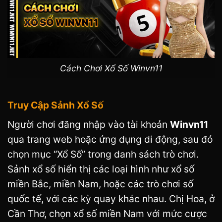
Cách Chơi Xổ Số Winvn11
Truy Cập Sảnh Xổ Số
Người chơi đăng nhập vào tài khoản
Winvn11
qua trang web hoặc ứng dụng di động, sau đó
chọn mục “Xổ Số” trong danh sách trò chơi.
Sảnh xổ số hiển thị các loại hình như xổ số
miền Bắc, miền Nam, hoặc các trò chơi số
quốc tế, với các kỳ quay khác nhau. Chị Hoa, ở
Cần Thơ, chọn xổ số miền Nam với mức cược