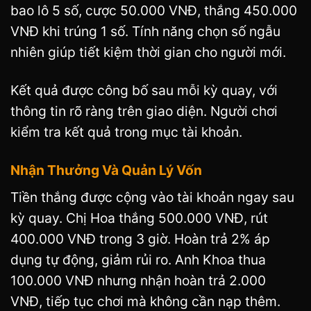
bao lô 5 số, cược 50.000 VNĐ, thắng 450.000
VNĐ khi trúng 1 số. Tính năng chọn số ngẫu
nhiên giúp tiết kiệm thời gian cho người mới.
Kết quả được công bố sau mỗi kỳ quay, với
thông tin rõ ràng trên giao diện. Người chơi
kiểm tra kết quả trong mục tài khoản.
Nhận Thưởng Và Quản Lý Vốn
Tiền thắng được cộng vào tài khoản ngay sau
kỳ quay. Chị Hoa thắng 500.000 VNĐ, rút
400.000 VNĐ trong 3 giờ. Hoàn trả 2% áp
dụng tự động, giảm rủi ro. Anh Khoa thua
100.000 VNĐ nhưng nhận hoàn trả 2.000
VNĐ, tiếp tục chơi mà không cần nạp thêm.