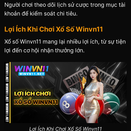
Người chơi theo dõi lịch sử cược trong mục tài
khoản để kiểm soát chi tiêu.
Lợi Ích Khi Chơi Xổ Số Winvn11
Xổ số Winvn11 mang lại nhiều lợi ích, từ sự tiện
lợi đến cơ hội nhận thưởng lớn.
Lợi Ích Khi Chơi Xổ Số Winvn11