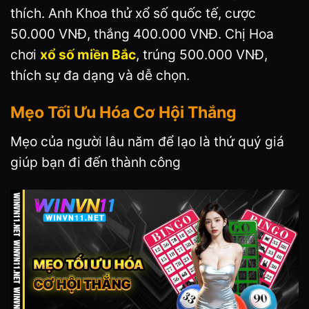
thích. Anh Khoa thử xổ số quốc tế, cược
50.000 VNĐ, thắng 400.000 VNĐ. Chị Hoa
chơi
xổ số miền Bắc
, trúng 500.000 VNĐ,
thích sự đa dạng và dễ chọn.
Mẹo Tối Ưu Hóa Cơ Hội Thắng
Mẹo của người lâu năm để lạo là thứ quý giá
giúp bạn đi đến thành công