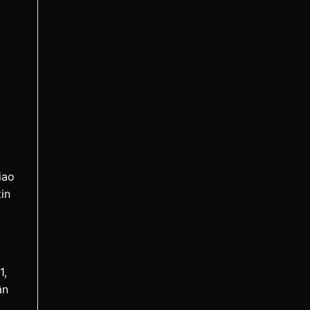
iao
in
1,
ận