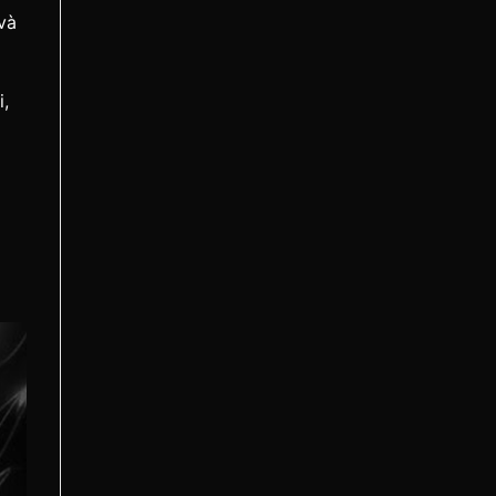
và
i,