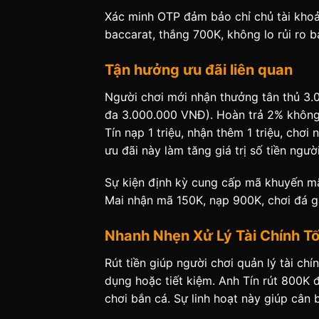
Xác minh OTP đảm bảo chỉ chủ tài khoản 
baccarat, thắng 700K, không lo rủi ro b
Tận hưởng ưu đãi liên quan
Người chơi mới nhận thưởng tân thủ 3.
đa 3.000.000 VNĐ). Hoàn trả 2% không g
Tín nạp 1 triệu, nhận thêm 1 triệu, chơ
ưu đãi này làm tăng giá trị số tiền người
Sự kiện định kỳ cung cấp mã khuyến mã
Mai nhận mã 150K, nạp 900K, chơi đá gà
Nhanh Nhẹn Xử Lý Tài Chính Tố
Rút tiền giúp người chơi quản lý tài ch
dụng hoặc tiết kiệm. Anh Tín rút 800K đ
chơi bắn cá. Sự linh hoạt này giúp cân 