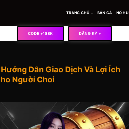
TRANG CHỦ
BẮN CÁ
NỔ HŨ
CODE +188K
ĐĂNG KÝ +
 Hướng Dẫn Giao Dịch Và Lợi Ích
ho Người Chơi