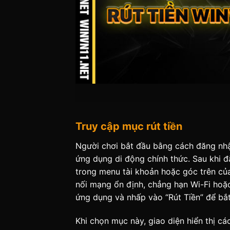
Truy cập mục rút tiền
Người chơi bắt đầu bằng cách đăng nhậ
ứng dụng di động chính thức. Sau khi đ
trong menu tài khoản hoặc góc trên của
nối mạng ổn định, chẳng hạn Wi-Fi hoặc
ứng dụng và nhấp vào “Rút Tiền” để bắt
Khi chọn mục này, giao diện hiển thị c