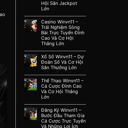
Hội Săn Jackpot
Lớn
iao
Casino Winvn11 –
Trải Nghiệm Sòng
Bài Trực Tuyến Đỉnh
Cao Và Cơ Hội
Thắng Lớn
Xổ Số Winvn11 – Dự
Đoán Số Và Cơ Hội
Săn Thưởng Lớn
Thể Thao Winvn11 –
Cá Cược Đỉnh Cao
Và Cơ Hội Thắng
Lớn
Đăng Ký Winvn11 –
Bước Đầu Tham Gia
Cá Cược Trực Tuyến
Và Những Lợi Ích