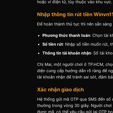
hoặc ví điện tử, tùy thuộc vào khu vực
Nhập thông tin rút tiền Winvn1
Để hoàn thành thủ tục thì nên sẵn sàng 
Phương thức thanh toán
: Chọn tài 
Số tiền rút
: Nhập số tiền muốn rút, 
Thông tin tài khoản nhận
: Số tài kh
Chị Mai, một người chơi ở TP.HCM, chọn
diện cung cấp hướng dẫn rõ ràng để ngư
tài khoản nhận để tránh sai sót, đảm b
Xác nhận giao dịch
Hệ thống gửi mã OTP qua SMS đến số điệ
thường trong vòng 30 giây. Người chơi
được mã, có thể yêu cầu gửi lại OTP hoặ